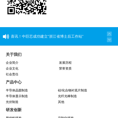
喜讯！中巨芯成功建立“浙江省博士后工作站”
同心同行 见证成长——中巨芯上市两周年纪念活
关于我们
动圆满结束
企业简介
发展历程
企业文化
荣誉资质
社会责任
学芯谱理念 做靠谱者--中巨芯靠谱文化宣讲月活
产品中心
动圆满收官
半导体晶圆制造
硅/化合物衬底片制造
半导体显示制造
光纤光棒制造
光伏制造
因为靠谱 所以信赖 | 中巨芯《芯谱》发布会
其他
研发创新
暨“靠谱2025-2027”落地规划启动仪式