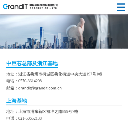
INVESTOR
HUMAN
RELATIONS
NEWS
ABOUT US
企业简介
半导体晶
替代性研
荣誉资质
光纤光棒
投资
新闻动态
人才理念
RESOURCES
R&D
新闻
关于
PRODUCTS
发展历程
圆制造
发
社会责任
制造
声明公告
人才招聘
者关
企业文化
硅/化合物
定制化研
光伏制造
人力
中心
研发
中巨芯总部及浙江基地
我们
产品
衬底片制
发
其他
系
资源
地址：浙江省衢州市柯城区衢化街道中央大道197号1幢
造
前瞻性研
创新
中心
电话：0570-3614208
半导体显
发
grandit@grandit.com.cn
邮箱：
示制造
上海基地
地址：上海市浦东新区祖冲之路899号7幢
电话：021-50652138