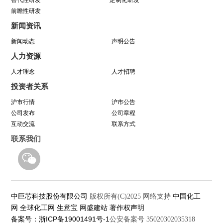
替代性研发
定制化研发
前瞻性研发
中巨芯(688549)今日成功登陆上交所科创板！
新闻资讯
新闻动态
声明公告
中巨芯参展SEMICON China 2021
人力资源
八年靠谱路 芯程共奔赴——首届靠谱文化节开幕
人才理念
人才招聘
投资者关系
式暨八周年庆活动圆满举行
沪市行情
沪市公告
公司发布
公司章程
与城同行，为热爱开跑
互动交流
联系方式
联系我们
中巨芯科技股份有限公司
中国化工
版权所有(C)2025
网络支持
网
全球化工网
生意宝
网盛建站
著作权声明
备案号：浙ICP备19001491号-1
公安备案号 35020302035318