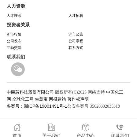
人力资源
八年靠谱路 芯程共奔赴——首届靠谱文化节开幕
人才理念
人才招聘
投资者关系
式暨八周年庆活动圆满举行
沪市行情
沪市公告
公司发布
公司章程
与城同行，为热爱开跑
互动交流
联系方式
联系我们
中巨芯科技股份有限公司
中国化工
版权所有(C)2025
网络支持
网
全球化工网
生意宝
网盛建站
著作权声明
备案号：浙ICP备19001491号-1
公安备案号 35020302035318
首页
关于我们
产品中心
联系我们