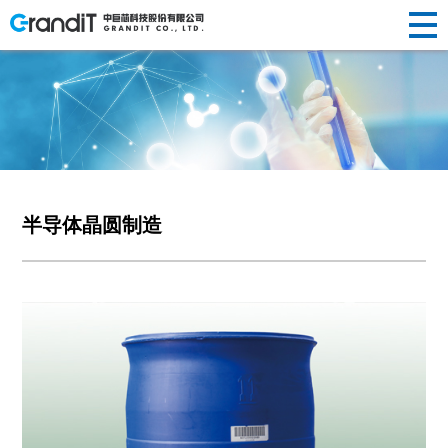
INVESTOR
HUMAN
RELATIONS
NEWS
ABOUT US
企业简介
半导体晶
替代性研
荣誉资质
光纤光棒
投资
新闻动态
人才理念
RESOURCES
R&D
新闻
关于
PRODUCTS
发展历程
圆制造
发
社会责任
制造
声明公告
人才招聘
者关
企业文化
硅/化合物
定制化研
光伏制造
人力
中心
研发
半导体晶圆制造
我们
产品
衬底片制
发
其他
系
资源
造
前瞻性研
创新
中心
半导体显
发
示制造