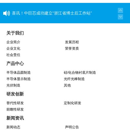
喜讯！中巨芯成功建立“浙江省博士后工作站”
同心同行 见证成长——中巨芯上市两周年纪念活
关于我们
动圆满结束
企业简介
发展历程
企业文化
荣誉资质
社会责任
学芯谱理念 做靠谱者--中巨芯靠谱文化宣讲月活
产品中心
动圆满收官
半导体晶圆制造
硅/化合物衬底片制造
半导体显示制造
光纤光棒制造
光伏制造
因为靠谱 所以信赖 | 中巨芯《芯谱》发布会
其他
研发创新
暨“靠谱2025-2027”落地规划启动仪式
替代性研发
定制化研发
前瞻性研发
中巨芯(688549)今日成功登陆上交所科创板！
新闻资讯
新闻动态
声明公告
中巨芯参展SEMICON China 2021