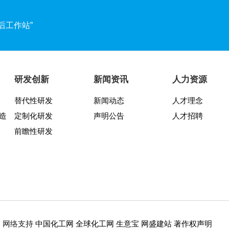
后工作站”
两周年纪念活动圆满结束
谱文化宣讲月活动圆满收官
研发创新
新闻资讯
人力资源
替代性研发
新闻动态
人才理念
发布会暨“靠谱2025-2027”落地规划启动仪式
造
定制化研发
声明公告
人才招聘
交所科创板！
前瞻性研发
靠谱文化节开幕式暨八周年庆活动圆满举行
中国化工网
全球化工网
生意宝
网盛建站
著作权声明
5
网络支持