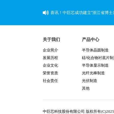
喜讯！中巨芯成功建立“浙江省博士
同心同行 见证成长——中巨芯上市
学芯谱理念 做靠谱者--中巨芯靠
关于我们
产品中心
企业简介
半导体晶圆制造
因为靠谱 所以信赖 | 中巨芯《芯谱》
发展历程
硅/化合物衬底片制
中巨芯(688549)今日成功登陆上
企业文化
半导体显示制造
荣誉资质
光纤光棒制造
中巨芯参展SEMICON China 2021
社会责任
光伏制造
其他
八年靠谱路 芯程共奔赴——首届
与城同行，为热爱开跑
中巨芯科技股份有限公司
版权所有(C)202