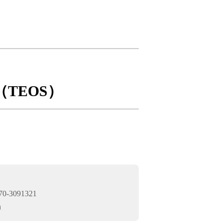
TEOS）
0-3091321
n