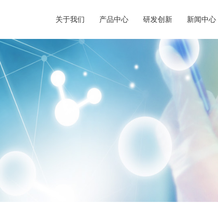
关于我们
产品中心
研发创新
新闻中心
企业简介
半导体晶圆制造
替代性研发
荣誉资质
光纤光棒制造
新闻动态
人才理念
发展历程
硅/化合物衬底片制造
定制化研发
社会责任
光伏制造
声明公告
人才招聘
企业文化
半导体显示制造
前瞻性研发
其他