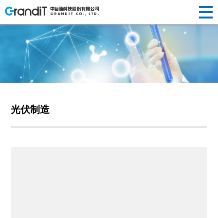
INVESTOR
HUMAN
RELATIONS
NEWS
ABOUT US
企业简介
半导体晶
替代性研
荣誉资质
光纤光棒
投资
新闻动态
人才理念
RESOURCES
R&D
新闻
关于
PRODUCTS
发展历程
圆制造
发
社会责任
制造
声明公告
人才招聘
者关
企业文化
硅/化合物
定制化研
光伏制造
人力
中心
研发
光伏制造
我们
产品
衬底片制
发
其他
系
资源
造
前瞻性研
创新
中心
半导体显
发
示制造