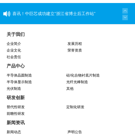
喜讯！中巨芯成功建立“浙江省博士后工作站”
同心同行 见证成长——中巨芯上市两周年纪念活
关于我们
动圆满结束
企业简介
发展历程
企业文化
荣誉资质
社会责任
学芯谱理念 做靠谱者--中巨芯靠谱文化宣讲月活
产品中心
动圆满收官
半导体晶圆制造
硅/化合物衬底片制造
半导体显示制造
光纤光棒制造
光伏制造
因为靠谱 所以信赖 | 中巨芯《芯谱》发布会
其他
研发创新
暨“靠谱2025-2027”落地规划启动仪式
替代性研发
定制化研发
前瞻性研发
中巨芯(688549)今日成功登陆上交所科创板！
新闻资讯
新闻动态
声明公告
中巨芯参展SEMICON China 2021