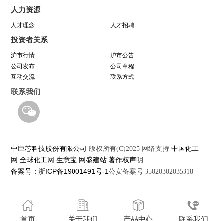
人力资源
八年靠谱路 芯程共奔赴——首届靠谱文化节开幕
人才理念
人才招聘
投资者关系
式暨八周年庆活动圆满举行
沪市行情
沪市公告
公司发布
公司章程
与城同行，为热爱开跑
互动交流
联系方式
联系我们
中巨芯科技股份有限公司
中国化工
版权所有(C)2025
网络支持
网
全球化工网
生意宝
网盛建站
著作权声明
备案号：浙ICP备19001491号-1
公安备案号 35020302035318
首页
关于我们
产品中心
联系我们