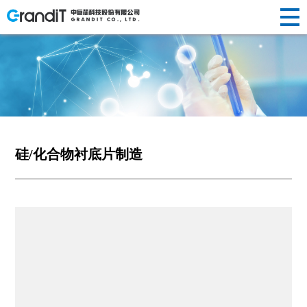
INVESTOR
HUMAN
RELATIONS
NEWS
ABOUT US
企业简介
半导体晶
替代性研
荣誉资质
光纤光棒
投资
新闻动态
人才理念
RESOURCES
R&D
新闻
关于
PRODUCTS
发展历程
圆制造
发
社会责任
制造
声明公告
人才招聘
者关
企业文化
硅/化合物
定制化研
光伏制造
人力
中心
研发
硅/化合物衬底片制造
我们
产品
衬底片制
发
其他
系
资源
造
前瞻性研
创新
中心
半导体显
发
示制造