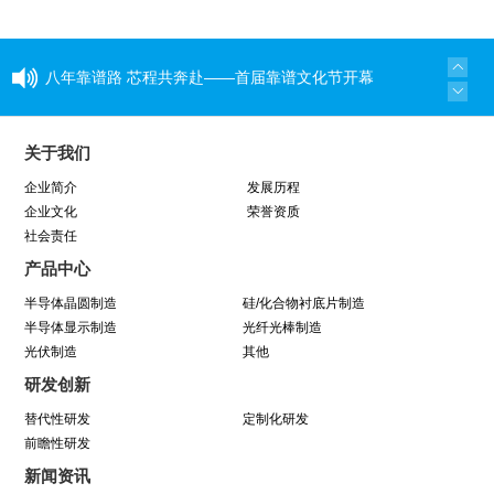
八年靠谱路 芯程共奔赴——首届靠谱文化节开幕
式暨八周年庆活动圆满举行
关于我们
与城同行，为热爱开跑
企业简介
发展历程
企业文化
荣誉资质
社会责任
喜讯！中巨芯成功建立“浙江省博士后工作站”
产品中心
同心同行 见证成长——中巨芯上市两周年纪念活
半导体晶圆制造
硅/化合物衬底片制造
半导体显示制造
光纤光棒制造
动圆满结束
光伏制造
其他
研发创新
学芯谱理念 做靠谱者--中巨芯靠谱文化宣讲月活
替代性研发
定制化研发
前瞻性研发
动圆满收官
新闻资讯