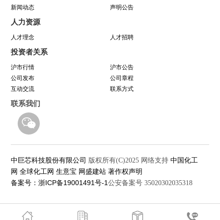
新闻动态
声明公告
因为靠谱 所以信赖 | 中巨芯《芯谱》发布会
人力资源
暨“靠谱2025-2027”落地规划启动仪式
人才理念
人才招聘
投资者关系
中巨芯(688549)今日成功登陆上交所科创板！
沪市行情
沪市公告
公司发布
公司章程
中巨芯参展SEMICON China 2021
互动交流
联系方式
联系我们
中巨芯科技股份有限公司
中国化工
版权所有(C)2025
网络支持
网
全球化工网
生意宝
网盛建站
著作权声明
备案号：浙ICP备19001491号-1
公安备案号 35020302035318