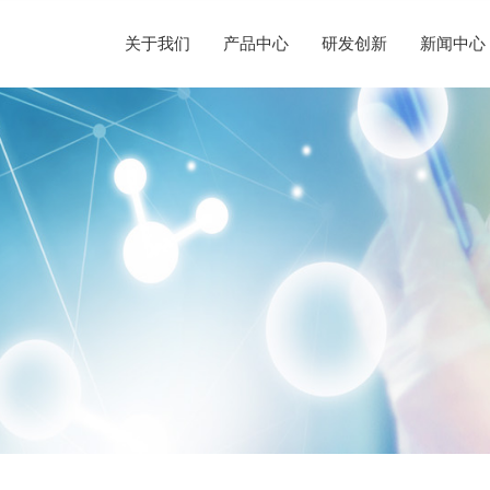
关于我们
产品中心
研发创新
新闻中心
企业简介
半导体晶圆制造
替代性研发
荣誉资质
光纤光棒制造
新闻动态
人才理念
发展历程
硅/化合物衬底片制造
定制化研发
社会责任
光伏制造
声明公告
人才招聘
企业文化
半导体显示制造
前瞻性研发
其他