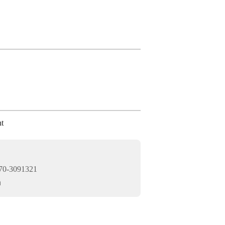
t
0-3091321
n