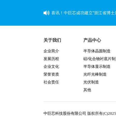
喜讯！中巨芯成功建立“浙江省博士
同心同行 见证成长——中巨芯上市
学芯谱理念 做靠谱者--中巨芯靠
关于我们
产品中心
企业简介
半导体晶圆制造
因为靠谱 所以信赖 | 中巨芯《芯谱》
发展历程
硅/化合物衬底片制
中巨芯(688549)今日成功登陆上
企业文化
半导体显示制造
荣誉资质
光纤光棒制造
中巨芯参展SEMICON China 2021
社会责任
光伏制造
其他
八年靠谱路 芯程共奔赴——首届
与城同行，为热爱开跑
中巨芯科技股份有限公司
版权所有(C)202