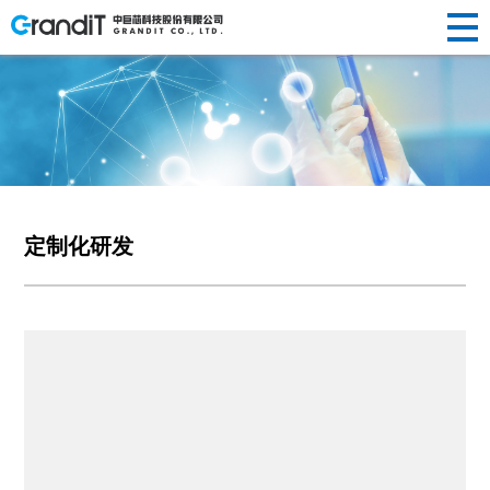
INVESTOR
HUMAN
RELATIONS
NEWS
ABOUT US
企业简介
半导体晶
替代性研
荣誉资质
光纤光棒
投资
新闻动态
人才理念
RESOURCES
R&D
新闻
关于
PRODUCTS
发展历程
圆制造
发
社会责任
制造
声明公告
人才招聘
者关
企业文化
硅/化合物
定制化研
光伏制造
人力
中心
研发
定制化研发
我们
产品
衬底片制
发
其他
系
资源
造
前瞻性研
创新
中心
半导体显
发
示制造