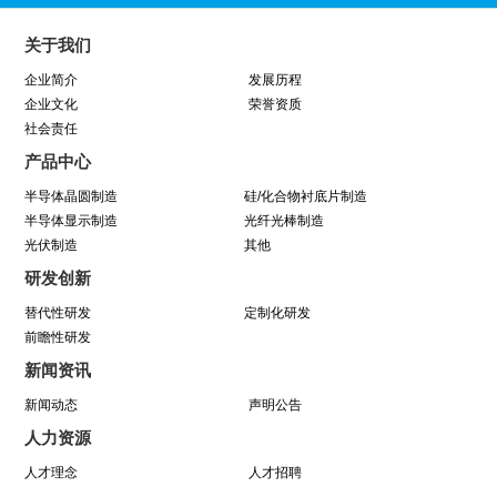
同心同行 见证成长——中巨芯上市两周年纪念活
关于我们
动圆满结束
企业简介
发展历程
企业文化
荣誉资质
社会责任
学芯谱理念 做靠谱者--中巨芯靠谱文化宣讲月活
产品中心
动圆满收官
半导体晶圆制造
硅/化合物衬底片制造
半导体显示制造
光纤光棒制造
光伏制造
因为靠谱 所以信赖 | 中巨芯《芯谱》发布会
其他
研发创新
暨“靠谱2025-2027”落地规划启动仪式
替代性研发
定制化研发
前瞻性研发
中巨芯(688549)今日成功登陆上交所科创板！
新闻资讯
新闻动态
声明公告
中巨芯参展SEMICON China 2021
人力资源
八年靠谱路 芯程共奔赴——首届靠谱文化节开幕
人才理念
人才招聘