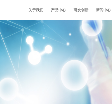
关于我们
产品中心
研发创新
新闻中心
企业简介
半导体晶圆制造
替代性研发
荣誉资质
光纤光棒制造
新闻动态
人才理念
发展历程
硅/化合物衬底片制造
定制化研发
社会责任
光伏制造
声明公告
人才招聘
企业文化
半导体显示制造
前瞻性研发
其他