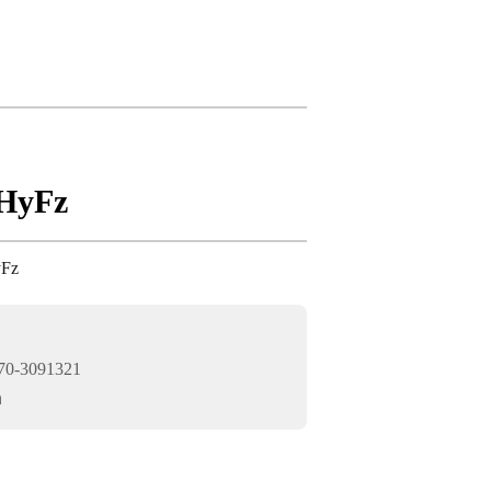
yFz
Fz
0-3091321
n