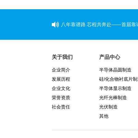
八年靠谱路 芯程共奔赴——首届
与城同行，为热爱开跑
喜讯！中巨芯成功建立“浙江省博士
关于我们
产品中心
同心同行 见证成长——中巨芯上市
企业简介
半导体晶圆制造
发展历程
硅/化合物衬底片制
学芯谱理念 做靠谱者--中巨芯靠
企业文化
半导体显示制造
因为靠谱 所以信赖 | 中巨芯《芯谱》
荣誉资质
光纤光棒制造
社会责任
光伏制造
中巨芯(688549)今日成功登陆上
其他
中巨芯参展SEMICON China 2021