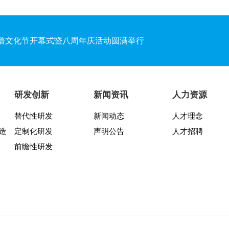
靠谱文化节开幕式暨八周年庆活动圆满举行
后工作站”
研发创新
新闻资讯
人力资源
两周年纪念活动圆满结束
替代性研发
新闻动态
人才理念
造
定制化研发
声明公告
人才招聘
谱文化宣讲月活动圆满收官
前瞻性研发
发布会暨“靠谱2025-2027”落地规划启动仪式
交所科创板！