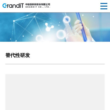
INVESTOR
HUMAN
RELATIONS
NEWS
ABOUT US
企业简介
半导体晶
替代性研
荣誉资质
光纤光棒
投资
新闻动态
人才理念
RESOURCES
R&D
新闻
关于
PRODUCTS
发展历程
圆制造
发
社会责任
制造
声明公告
人才招聘
者关
企业文化
硅/化合物
定制化研
光伏制造
人力
中心
研发
替代性研发
我们
产品
衬底片制
发
其他
系
资源
造
前瞻性研
创新
中心
半导体显
发
示制造