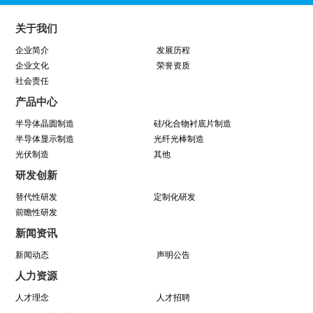
同心同行 见证成长——中巨芯上市两周年纪念活
关于我们
动圆满结束
企业简介
发展历程
企业文化
荣誉资质
社会责任
学芯谱理念 做靠谱者--中巨芯靠谱文化宣讲月活
产品中心
动圆满收官
半导体晶圆制造
硅/化合物衬底片制造
半导体显示制造
光纤光棒制造
光伏制造
因为靠谱 所以信赖 | 中巨芯《芯谱》发布会
其他
研发创新
暨“靠谱2025-2027”落地规划启动仪式
替代性研发
定制化研发
前瞻性研发
中巨芯(688549)今日成功登陆上交所科创板！
新闻资讯
新闻动态
声明公告
中巨芯参展SEMICON China 2021
人力资源
八年靠谱路 芯程共奔赴——首届靠谱文化节开幕
人才理念
人才招聘