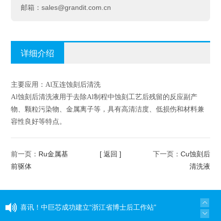
sales@grandit.com.cn
邮箱：
详细介绍
主要应用：Al互连蚀刻后清洗
Al蚀刻后清洗液用于去除Al制程中蚀刻工艺后残留的反应副产
物、颗粒污染物、金属离子等，具有高清洁度、低损伤和材料兼
容性良好等特点。
Ru金属基
[ 返回 ]
Cu蚀刻后
前一页：
下一页：
前驱体
清洗液
喜讯！中巨芯成功建立“浙江省博士后工作站”