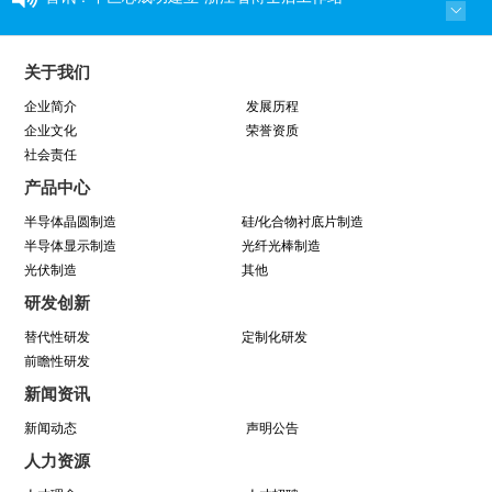
同心同行 见证成长——中巨芯上市两周年纪念活
关于我们
动圆满结束
企业简介
发展历程
企业文化
荣誉资质
社会责任
学芯谱理念 做靠谱者--中巨芯靠谱文化宣讲月活
产品中心
动圆满收官
半导体晶圆制造
硅/化合物衬底片制造
半导体显示制造
光纤光棒制造
光伏制造
因为靠谱 所以信赖 | 中巨芯《芯谱》发布会
其他
研发创新
暨“靠谱2025-2027”落地规划启动仪式
替代性研发
定制化研发
前瞻性研发
中巨芯(688549)今日成功登陆上交所科创板！
新闻资讯
新闻动态
声明公告
中巨芯参展SEMICON China 2021
人力资源
八年靠谱路 芯程共奔赴——首届靠谱文化节开幕