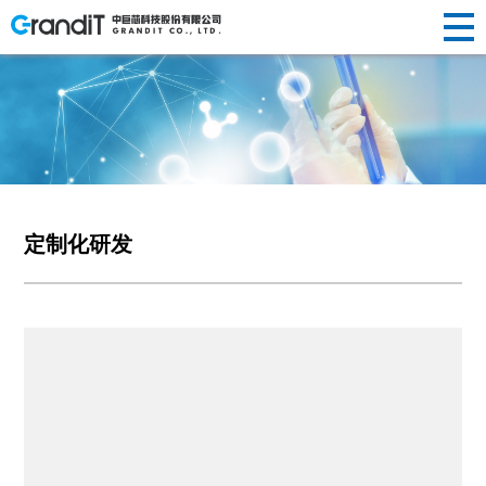
INVESTOR
HUMAN
RELATIONS
NEWS
ABOUT US
企业简介
半导体晶
替代性研
荣誉资质
光纤光棒
投资
新闻动态
人才理念
RESOURCES
R&D
新闻
关于
PRODUCTS
发展历程
圆制造
发
社会责任
制造
声明公告
人才招聘
者关
企业文化
硅/化合物
定制化研
光伏制造
人力
中心
研发
定制化研发
我们
产品
衬底片制
发
其他
系
资源
造
前瞻性研
创新
中心
半导体显
发
示制造