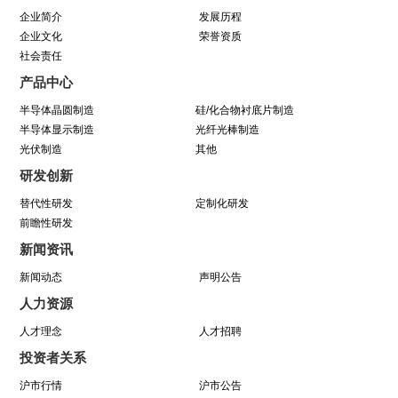
动圆满结束
企业简介
发展历程
企业文化
荣誉资质
社会责任
学芯谱理念 做靠谱者--中巨芯靠谱文化宣讲月活
产品中心
动圆满收官
半导体晶圆制造
硅/化合物衬底片制造
半导体显示制造
光纤光棒制造
光伏制造
因为靠谱 所以信赖 | 中巨芯《芯谱》发布会
其他
研发创新
暨“靠谱2025-2027”落地规划启动仪式
替代性研发
定制化研发
前瞻性研发
中巨芯(688549)今日成功登陆上交所科创板！
新闻资讯
新闻动态
声明公告
中巨芯参展SEMICON China 2021
人力资源
八年靠谱路 芯程共奔赴——首届靠谱文化节开幕
人才理念
人才招聘
投资者关系
式暨八周年庆活动圆满举行
沪市行情
沪市公告