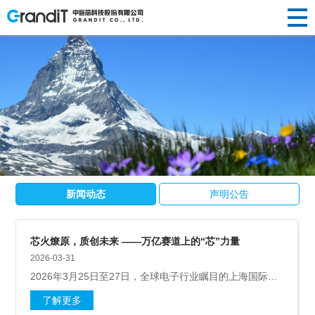
INVESTOR
HUMAN
RELATIONS
NEWS
ABOUT US
企业简介
半导体晶
替代性研
荣誉资质
光纤光棒
投资
新闻动态
人才理念
RESOURCES
R&D
新闻
关于
PRODUCTS
发展历程
圆制造
发
社会责任
制造
声明公告
人才招聘
者关
企业文化
硅/化合物
定制化研
光伏制造
人力
中心
研发
我们
产品
衬底片制
发
其他
系
资源
造
前瞻性研
创新
新闻动态
声明公告
中心
半导体显
发
示制造
芯火燎原，质创未来 ——万亿赛道上的“芯”力量
2026-03-31
2026年3月25日至27日，全球电子行业瞩目的上海国际半
导体展览会（SEMICON China 2026）在上海新国际博览
了解更多
中心盛大举行。