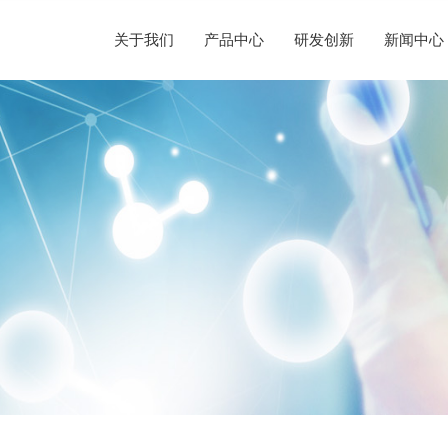
关于我们
产品中心
研发创新
新闻中心
企业简介
半导体晶圆制造
替代性研发
荣誉资质
光纤光棒制造
新闻动态
人才理念
发展历程
硅/化合物衬底片制造
定制化研发
社会责任
光伏制造
声明公告
人才招聘
企业文化
半导体显示制造
前瞻性研发
其他