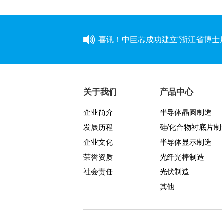
喜讯！中巨芯成功建立“浙江省博士
同心同行 见证成长——中巨芯上市
学芯谱理念 做靠谱者--中巨芯靠
关于我们
产品中心
企业简介
半导体晶圆制造
因为靠谱 所以信赖 | 中巨芯《芯谱》
发展历程
硅/化合物衬底片制
中巨芯(688549)今日成功登陆上
企业文化
半导体显示制造
荣誉资质
光纤光棒制造
中巨芯参展SEMICON China 2021
社会责任
光伏制造
其他
八年靠谱路 芯程共奔赴——首届
与城同行，为热爱开跑