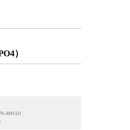
PO4）
0-3091321
n