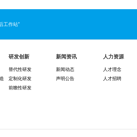
后工作站”
两周年纪念活动圆满结束
谱文化宣讲月活动圆满收官
研发创新
新闻资讯
人力资源
替代性研发
新闻动态
人才理念
发布会暨“靠谱2025-2027”落地规划启动仪式
造
定制化研发
声明公告
人才招聘
交所科创板！
前瞻性研发
靠谱文化节开幕式暨八周年庆活动圆满举行