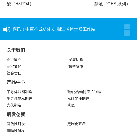
酸（H3PO4）
刻液（GESI系列）
喜讯！中巨芯成功建立“浙江省博士后工作站”
同心同行 见证成长——中巨芯上市两周年纪念活
关于我们
动圆满结束
企业简介
发展历程
企业文化
荣誉资质
社会责任
学芯谱理念 做靠谱者--中巨芯靠谱文化宣讲月活
产品中心
动圆满收官
半导体晶圆制造
硅/化合物衬底片制造
半导体显示制造
光纤光棒制造
光伏制造
因为靠谱 所以信赖 | 中巨芯《芯谱》发布会
其他
研发创新
暨“靠谱2025-2027”落地规划启动仪式
替代性研发
定制化研发
前瞻性研发
中巨芯(688549)今日成功登陆上交所科创板！