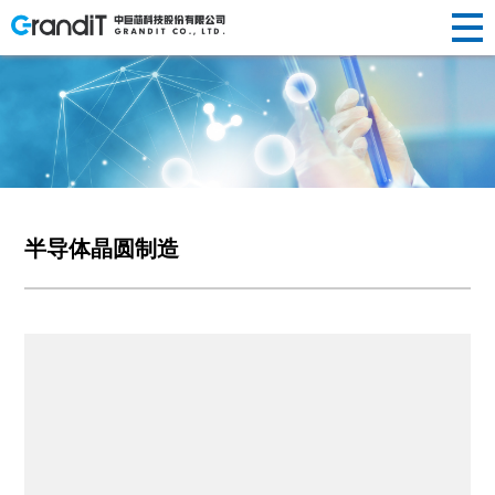
INVESTOR
HUMAN
RELATIONS
NEWS
ABOUT US
企业简介
半导体晶
替代性研
荣誉资质
光纤光棒
投资
新闻动态
人才理念
RESOURCES
R&D
新闻
关于
PRODUCTS
发展历程
圆制造
发
社会责任
制造
声明公告
人才招聘
者关
企业文化
硅/化合物
定制化研
光伏制造
人力
中心
研发
半导体晶圆制造
我们
产品
衬底片制
发
其他
系
资源
造
前瞻性研
创新
中心
半导体显
发
示制造