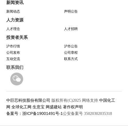
新闻资讯
新闻动态
声明公告
中巨芯参展SEMICON China 2021
人力资源
八年靠谱路 芯程共奔赴——首届靠谱文化节开幕
人才理念
人才招聘
投资者关系
式暨八周年庆活动圆满举行
沪市行情
沪市公告
公司发布
公司章程
与城同行，为热爱开跑
互动交流
联系方式
联系我们
中巨芯科技股份有限公司
中国化工
版权所有(C)2025
网络支持
网
全球化工网
生意宝
网盛建站
著作权声明
备案号：浙ICP备19001491号-1
公安备案号 35020302035318